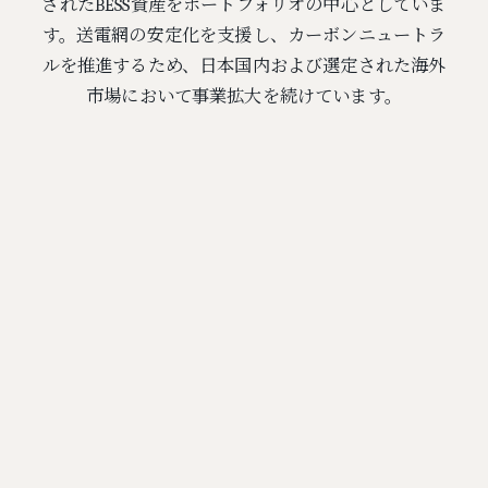
されたBESS資産をポートフォリオの中心としていま
す。送電網の安定化を支援し、カーボンニュートラ
ルを推進するため、日本国内および選定された海外
市場において事業拡大を続けています。
9件
479
1.59
131
348
/ 約
MW
GWh
MW
MW
BESS資産
ポートフォリオ規模
2024年LTDA
2025年LTDA
私たちのプロジェクト
Kingdomは、2024年および2025年の日本にお
ける長期脱炭素化オークションを通じて総発
電容量480MWを獲得しました。
世界のプロジェクトを見る →