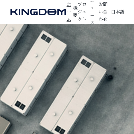
ニ
ホ
プロ
お問
概
ュ
ー
ジェ
い合
要
ー
ム
クト
わせ
ス